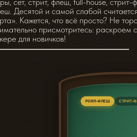
ры, сет, стрит, флеш, full-house, стрит
еш. Десятой и самой слабой считается
рта». Кажется, что всё просто? Не торо
имательно присмотритесь: раскроем с
кере для новичков!
РОЯЛ-ФЛЕШ
СТРИТ-