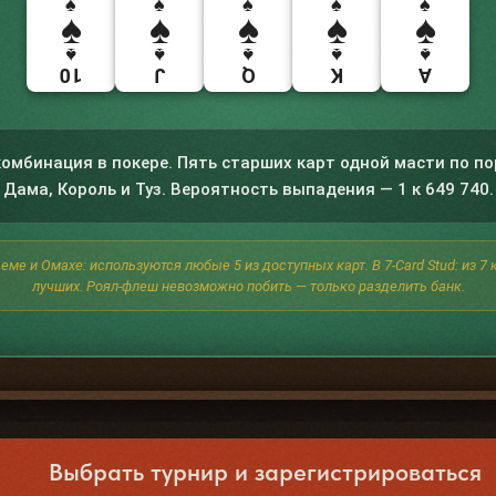
♠
♠
♠
♠
♠
♠
♠
♠
♠
♠
♠
♠
♠
♠
♠
10
J
Q
K
A
омбинация в покере. Пять старших карт одной масти по пор
Дама, Король и Туз. Вероятность выпадения — 1 к 649 740.
ме и Омахе: используются любые 5 из доступных карт. В 7-Card Stud: из 7
лучших. Роял-флеш невозможно побить — только разделить банк.
Выбрать турнир и зарегистрироваться