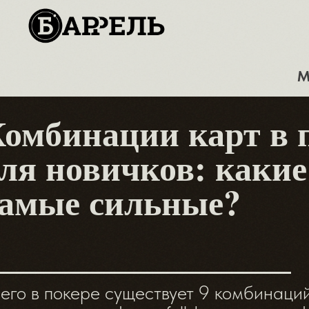
М
омбинации карт в 
ля новичков: каки
амые сильные?
его в покере существует 9 комбинаций