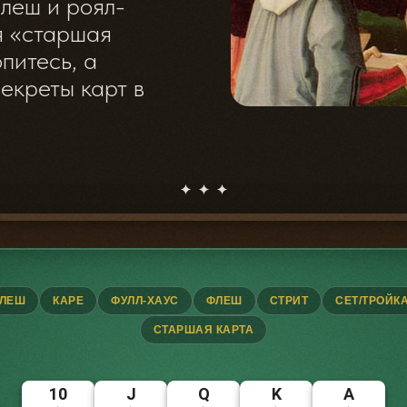
-флеш и роял-
 «‎старшая
питесь, а
екреты карт в
ФЛЕШ
КАРЕ
ФУЛЛ-ХАУС
ФЛЕШ
СТРИТ
СЕТ/ТРОЙК
СТАРШАЯ КАРТА
10
J
Q
K
A