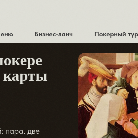
еню
Бизнес-ланч
Покерный ту
покере
е карты
: пара, две